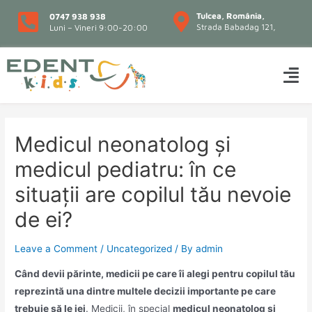
Tulcea, România,
0747 938 938
Strada Babadag 121,
Luni – Vineri 9:00-20:00
Medicul neonatolog și
medicul pediatru: în ce
situații are copilul tău nevoie
de ei?
Leave a Comment
/
Uncategorized
/ By
admin
Când devii părinte, medicii pe care îi alegi pentru copilul tău
reprezintă una dintre multele decizii importante pe care
trebuie să le iei
. Medicii, în special
medicul neonatolog și