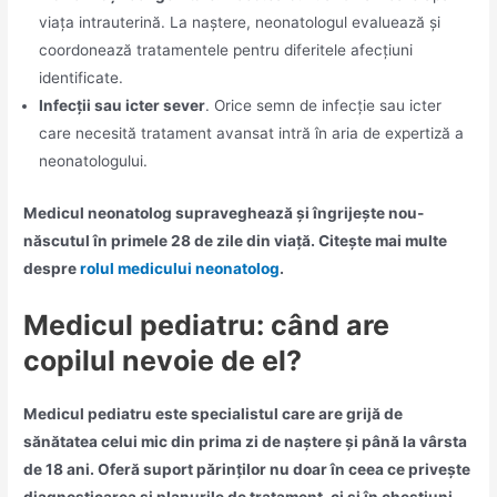
viața intrauterină. La naștere, neonatologul evaluează și
coordonează tratamentele pentru diferitele afecțiuni
identificate.
Infecții sau icter sever
. Orice semn de infecție sau icter
care necesită tratament avansat intră în aria de expertiză a
neonatologului.
Medicul neonatolog supraveghează și îngrijește nou-
născutul în primele 28 de zile din viață. Citește mai multe
despre
rolul medicului neonatolog
.
Medicul pediatru: când are
copilul nevoie de el?
Medicul pediatru este specialistul care are grijă de
sănătatea celui mic din prima zi de naștere și până la vârsta
de 18 ani. Oferă suport părinților nu doar în ceea ce privește
diagnosticarea și planurile de tratament, ci și în chestiuni