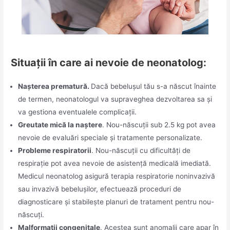
Situații în care ai nevoie de neonatolog:
Nașterea prematură.
Dacă bebelușul tău s-a născut înainte
de termen, neonatologul va supraveghea dezvoltarea sa și
va gestiona eventualele complicații.
Greutate mică la naștere
. Nou-născuții sub 2.5 kg pot avea
nevoie de evaluări speciale și tratamente personalizate.
Probleme respiratorii
. Nou-născuții cu dificultăți de
respirație pot avea nevoie de asistență medicală imediată.
Medicul neonatolog asigură terapia respiratorie noninvazivă
sau invazivă bebelușilor, efectuează proceduri de
diagnosticare și stabilește planuri de tratament pentru nou-
născuți.
Malformații congenitale
. Acestea sunt anomalii care apar în