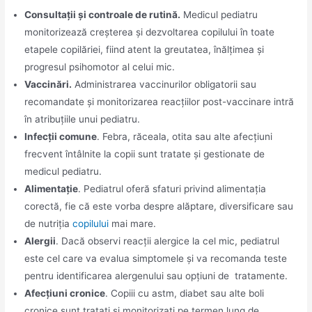
Consultații și controale de rutină.
Medicul pediatru
monitorizează creșterea și dezvoltarea copilului în toate
etapele copilăriei, fiind atent la greutatea, înălțimea și
progresul psihomotor al celui mic.
Vaccinări.
Administrarea vaccinurilor obligatorii sau
recomandate și monitorizarea reacțiilor post-vaccinare intră
în atribuțiile unui pediatru.
Infecții comune
. Febra, răceala, otita sau alte afecțiuni
frecvent întâlnite la copii sunt tratate și gestionate de
medicul pediatru.
Alimentație
. Pediatrul oferă sfaturi privind alimentația
corectă, fie că este vorba despre alăptare, diversificare sau
de nutriția
copilului
mai mare.
Alergii
. Dacă observi reacții alergice la cel mic, pediatrul
este cel care va evalua simptomele și va recomanda teste
pentru identificarea alergenului sau opțiuni de tratamente.
Afecțiuni cronice
. Copiii cu astm, diabet sau alte boli
cronice sunt tratați și monitorizați pe termen lung de