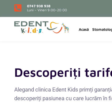
0747 938 938
Luni – Vineri 9:00-20:00
Acasă
Stomatolog
Descoperiți tari
Alegand clinica Edent Kids primți garanția
descoperiți pasiunea cu care lucrăm în fi