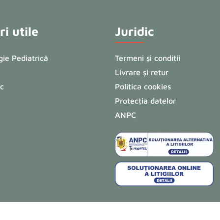
i utile
Juridic
ie Pediatrică
Termeni și condiții
Livrare și retur
ic
Politica cookies
Protecția datelor
ANPC