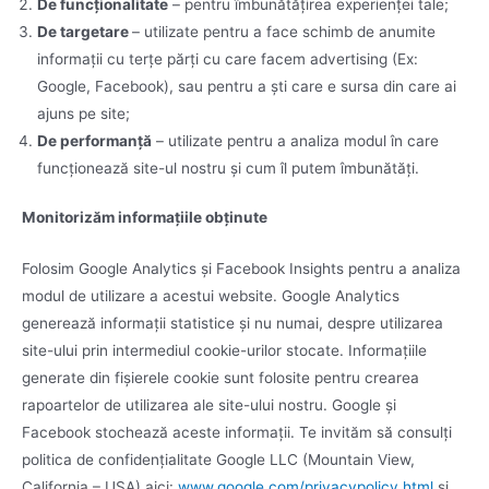
De funcționalitate
– pentru îmbunătățirea experienței tale;
De targetare
– utilizate pentru a face schimb de anumite
informații cu terțe părți cu care facem advertising (Ex:
Google, Facebook), sau pentru a ști care e sursa din care ai
ajuns pe site;
De performanță
– utilizate pentru a analiza modul în care
funcționează site-ul nostru și cum îl putem îmbunătăți.
Monitorizăm informațiile obținute
Folosim Google Analytics și Facebook Insights pentru a analiza
modul de utilizare a acestui website. Google Analytics
generează informații statistice și nu numai, despre utilizarea
site-ului prin intermediul cookie-urilor stocate. Informațiile
generate din fișierele cookie sunt folosite pentru crearea
rapoartelor de utilizarea ale site-ului nostru. Google și
Facebook stochează aceste informații. Te invităm să consulți
politica de confidențialitate Google LLC (Mountain View,
California – USA) aici:
www.google.com/privacypolicy.html
și