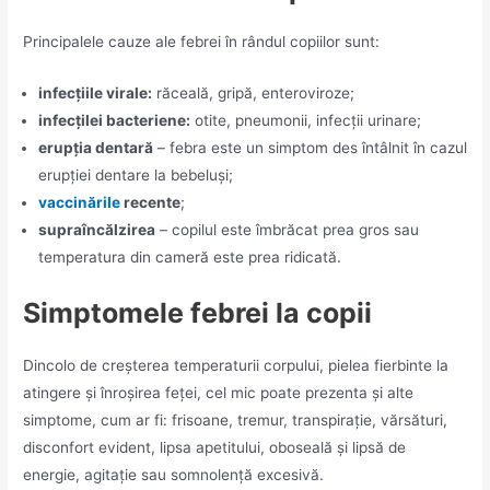
Principalele cauze ale febrei în rândul copiilor sunt:
infecțiile virale:
răceală, gripă, enteroviroze;
infecțilei bacteriene:
otite, pneumonii, infecții urinare;
erupția dentară
– febra este un simptom des întâlnit în cazul
erupției dentare la bebeluși;
vaccinările
recente
;
supraîncălzirea
– copilul este îmbrăcat prea gros sau
temperatura din cameră este prea ridicată.
Simptomele febrei la copii
Dincolo de creșterea temperaturii corpului, pielea fierbinte la
atingere și înroșirea feței, cel mic poate prezenta și alte
simptome, cum ar fi: frisoane, tremur, transpirație, vărsături,
disconfort evident, lipsa apetitului, oboseală și lipsă de
energie, agitație sau somnolență excesivă.