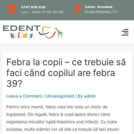
Tulcea, România,
0747 938 938
Strada Babadag 121,
Luni – Vineri 9:00-20:00
Febra la copii – ce trebuie să
faci când copilul are febra
39?
Leave a Comment
/
Uncategorized
/ By
admin
Pentru orice mamă, febra celui mic este un motiv de
îngrijorare. De regulă, febra la copii apare atunci când
organismul micuților luptă împotriva unei infecții. Cu toate
acestea, multe mămici vor să știe ce trebuie să faci atunci