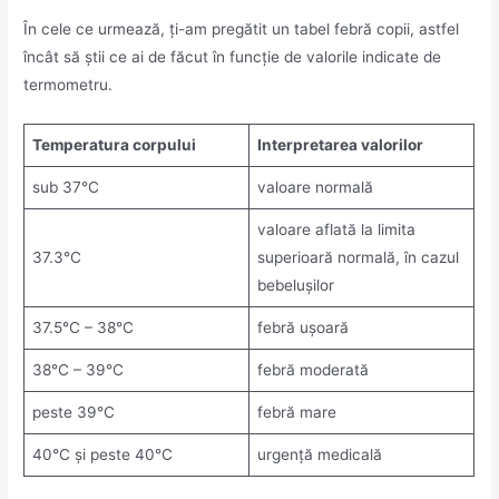
În cele ce urmează, ți-am pregătit un tabel febră copii, astfel
încât să știi ce ai de făcut în funcție de valorile indicate de
termometru.
Temperatura corpului
Interpretarea valorilor
sub 37°C
valoare normală
valoare aflată la limita
37.3°C
superioară normală, în cazul
bebelușilor
37.5°C – 38°C
febră ușoară
38°C – 39°C
febră moderată
peste 39°C
febră mare
40°C și peste 40°C
urgență medicală