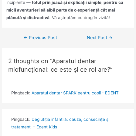
incipiente —
totul prin joacǎ şi explicații simple, pentru ca
micii aventurieri sǎ aibǎ parte de o experiențǎ cât mai
plǎcutǎ şi distractivǎ
. Vǎ aşteptǎm cu drag în vizitǎ!
←
Previous Post
Next Post
→
2 thoughts on “Aparatul dentar
miofuncțional: ce este și ce rol are?”
Pingback:
Aparatul dentar SPARK pentru copii - EDENT
Pingback:
Deglutiția infantilă: cauze, consecințe și
tratament – Edent Kids