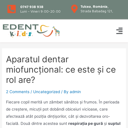
Tulcea, România,
0747 938 938
Strada Babadag 121,
Luni – Vineri 9:00-20:00
Aparatul dentar
miofuncțional: ce este și ce
rol are?
2 Comments
/
Uncategorized
/ By
admin
Fiecare copil merită un zâmbet sănătos și frumos. În perioada
de creștere, micuții pot dobândi obiceiuri vicioase, care
afectează atât poziția dințișorilor, cât și dezvoltarea oro-
facială. Două dintre acestea sunt
respirația pe gură
și
suptul