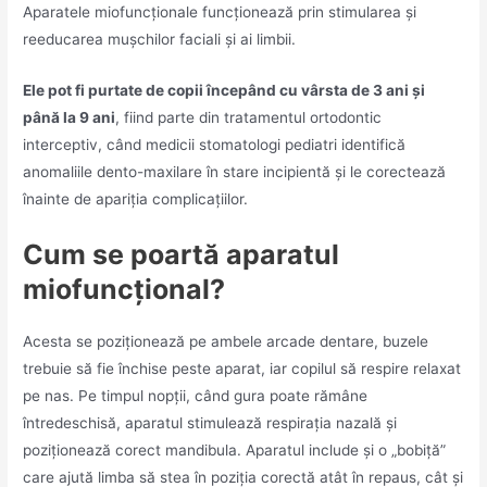
Aparatele miofuncționale funcționează prin stimularea și
reeducarea mușchilor faciali și ai limbii.
Ele pot fi purtate de copii începând cu vârsta de 3 ani și
până la 9 ani
, fiind parte din tratamentul ortodontic
interceptiv, când medicii stomatologi pediatri identifică
anomaliile dento-maxilare în stare incipientă și le corectează
înainte de apariția complicațiilor.
Cum se poartă aparatul
miofuncțional?
Acesta se poziționează pe ambele arcade dentare, buzele
trebuie să fie închise peste aparat, iar copilul să respire relaxat
pe nas. Pe timpul nopții, când gura poate rămâne
întredeschisă, aparatul stimulează respirația nazală și
poziționează corect mandibula. Aparatul include și o „bobiță”
care ajută limba să stea în poziția corectă atât în repaus, cât și