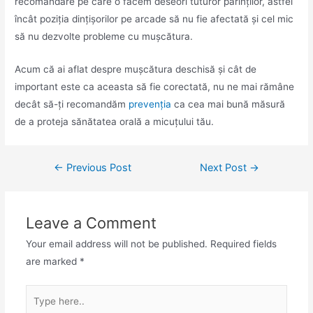
recomandare pe care o facem deseori tuturor părinților, astfel
încât poziția dințișorilor pe arcade să nu fie afectată și cel mic
să nu dezvolte probleme cu mușcătura.
Acum că ai aflat despre mușcătura deschisă și cât de
important este ca aceasta să fie corectată, nu ne mai rămâne
decât să-ți recomandăm
prevenția
ca cea mai bună măsură
de a proteja sănătatea orală a micuțului tău.
←
Previous Post
Next Post
→
Leave a Comment
Your email address will not be published.
Required fields
are marked
*