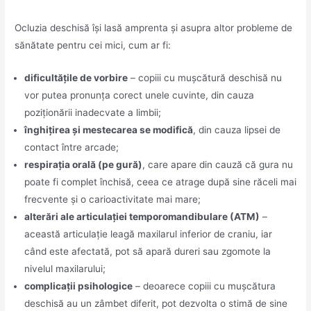
Ocluzia deschisă își lasă amprenta și asupra altor probleme de
sănătate pentru cei mici, cum ar fi:
dificultățile de vorbire
– copiii cu mușcătură deschisă nu
vor putea pronunța corect unele cuvinte, din cauza
poziționării inadecvate a limbii;
înghițirea și mestecarea se modifică
, din cauza lipsei de
contact între arcade;
respirația orală (pe gură)
, care apare din cauză că gura nu
poate fi complet închisă, ceea ce atrage după sine răceli mai
frecvente și o carioactivitate mai mare;
alterări ale articulației temporomandibulare (ATM)
–
această articulație leagă maxilarul inferior de craniu, iar
când este afectată, pot să apară dureri sau zgomote la
nivelul maxilarului;
complicații psihologice
– deoarece copiii cu mușcătura
deschisă au un zâmbet diferit, pot dezvolta o stimă de sine