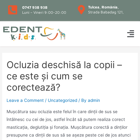
Tulcea, România,
0747 938 938
Strada Babadag 121,
Luni – Vineri 9:00-20:00
Ocluzia deschisă la copii –
ce este și cum se
corectează?
Leave a Comment
/
Uncategorized
/ By
admin
Mușcătura sau ocluzia este felul în care dinții de sus se
întâlnesc cu cei de jos, astfel încât să putem realiza corect
masticația, deglutiția și fonația. Mușcătura corectă a dinților
presupune ca dinții de sus să se așeze peste cei de jos atunci