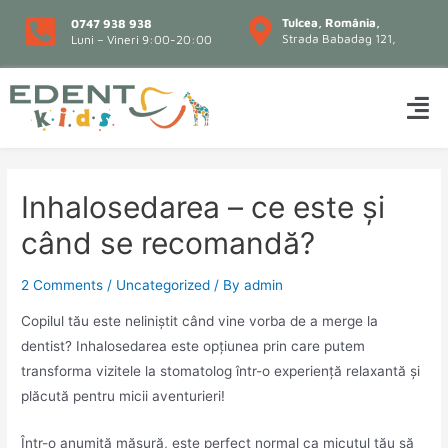
Tulcea, România,
0747 938 938
Strada Babadag 121,
Luni – Vineri 9:00-20:00
Inhalosedarea – ce este și
când se recomandă?
2 Comments
/
Uncategorized
/ By
admin
Copilul tău este neliniștit când vine vorba de a merge la
dentist? Inhalosedarea este opțiunea prin care putem
transforma vizitele la stomatolog într-o experiență relaxantă și
plăcută pentru micii aventurieri!
Într-o anumită măsură, este perfect normal ca micuțul tău să