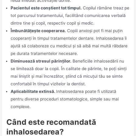
relua imediat activitățile dorite.
Pacientul este conștient tot timpul.
Copilul rămâne treaz pe
tot parcursul tratamentului, facilitând comunicarea verbală
dintre tine și copil, respectiv copil și medic.
Îmbunătățește cooperarea.
Copiii anxioși pot fi mai puțin
cooperanți în timpul tratamentelor dentare. Inhalosedarea îi
ajută să colaboreze cu medicul și să aibă mai multă răbdare
pe durata tratamentelor necesare.
Diminuează stresul părinților.
Beneficiile inhalosedării nu
se limitează doar la copii. În calitate de părinte, te poți simți
mai liniștit și mai încrezător, știind că micuțul tău se simte
confortabil în timpul vizitelor la dentist.
Aplicabilitate extinsă.
Inhalosedarea poate fi utilizată
pentru diverse proceduri stomatologice, simple sau mai
complexe.
Când este recomandată
inhalosedarea?