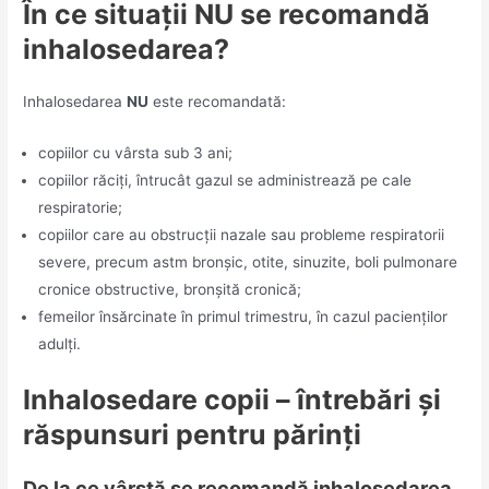
În ce situații NU se recomandă
inhalosedarea?
Inhalosedarea
NU
este recomandată:
copiilor cu vârsta sub 3 ani;
copiilor răciți, întrucât gazul se administrează pe cale
respiratorie;
copiilor care au obstrucții nazale sau probleme respiratorii
severe, precum astm bronșic, otite, sinuzite, boli pulmonare
cronice obstructive, bronșită cronică;
femeilor însărcinate în primul trimestru, în cazul pacienților
adulți.
Inhalosedare copii – întrebări și
răspunsuri pentru părinți
De la ce vârstă se recomandă inhalosedarea