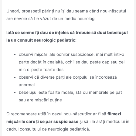
Uneori, proaspeții părinți nu își dau seama când nou-născutul
are nevoie să fie văzut de un medic neurolog.
Iată ce semne îți dau de înțeles că trebuie să duci bebelușul
la un consult neurologic pediatric:
observi mișcări ale ochilor suspicioase: mai mult într-o
parte decât în cealaltă, ochii se dau peste cap sau cel
mic clipește foarte des
observi că diverse părți ale corpului se încordează
anormal
bebelușul este foarte moale, stă cu membrele pe pat
sau are mișcări puține
O recomandare utilă în cazul nou-născuților ar fi să
filmezi
mișcările care ți se par suspicioase
și să i le arăți medicului în
cadrul consultului de neurologie pediatrică.