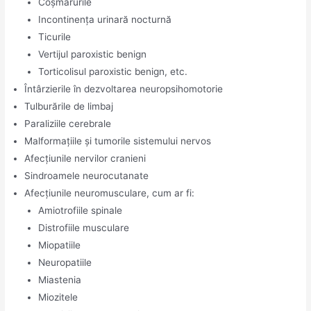
Coșmarurile
Incontinența urinară nocturnă
Ticurile
Vertijul paroxistic benign
Torticolisul paroxistic benign, etc.
Întârzierile în dezvoltarea neuropsihomotorie
Tulburările de limbaj
Paraliziile cerebrale
Malformațiile și tumorile sistemului nervos
Afecțiunile nervilor cranieni
Sindroamele neurocutanate
Afecțiunile neuromusculare, cum ar fi:
Amiotrofiile spinale
Distrofiile musculare
Miopatiile
Neuropatiile
Miastenia
Miozitele