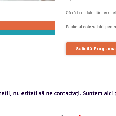
Oferă-i copilului tău un st
Pachetul este valabil pentru
Solicită Programa
ții, nu ezitați să ne contactați. Suntem aici 