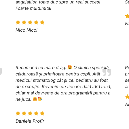
angajaților, toate duc spre un real succes!
S
Foarte multumită!
N
Nico Nicol
Recomand cu mare drag.
O clinica specială,
R
călduroasă și primitoare pentru copii. Atât
pr
medicul stomatolog cât și cel pediatru au fost
s
de excepție. Revenim de fiecare dată fără frică,
a
chiar mai devreme de ora programării pentru a
ne juca.
A
Daniela Profir