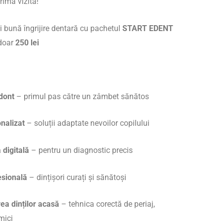
prima vizită!
i bună îngrijire dentară cu pachetul
START EDENT
 doar
250 lei
dont
– primul pas către un zâmbet sănătos
nalizat
– soluții adaptate nevoilor copilului
digitală
– pentru un diagnostic precis
esională
– dințișori curați și sănătoși
rea dinților acasă
– tehnica corectă de periaj,
mici