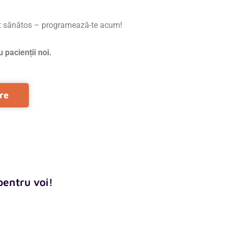
art sănătos – programează-te acum!
 pacienții noi.
re
pentru voi!