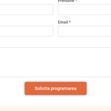
Prenume
*
Email
*
Solicita programarea