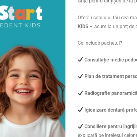
Grijă pentru dințișori de la 
Oferă-i copilului tău cea ma
KIDS
– acum la un preț de
Ce include pachetul?
Consultație medic pedo
Plan de tratament perso
Radiografie panoramică 
Igienizare dentară prof
Consiliere pentru îngriji
explicată pe înțelesul celor 